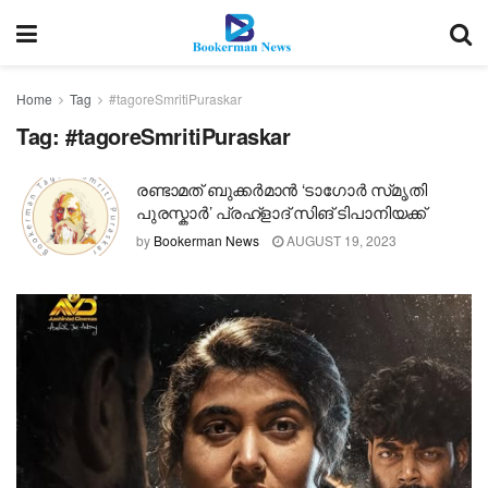
Home
Tag
#tagoreSmritiPuraskar
Tag:
#tagoreSmritiPuraskar
രണ്ടാമത് ബുക്കർമാൻ ‘ടാഗോർ സ്‌മൃതി
പുരസ്കാർ’ പ്രഹ്ളാദ് സിങ് ടിപാനിയക്ക്
by
Bookerman News
AUGUST 19, 2023