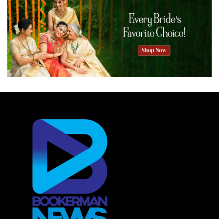
ജീവിതവും ഒരു ചോക്ലേറ്റ് ബോക്സ് പോലെയാണെന്ന്
റോബര്‍ട്ട് സെമിക്സിന്റെ ക്ലാസിക്ക് സിനിമയായ
ഫോറസ്റ്റ് ഗമ്പ് കണ്ടവര്‍ മനസില്‍ കോറിയിട്ടിട്ടുണ്ടാകും.
പാലക്കാട് കാറല്‍മണ്ണയിലെ കെ.ആര്‍ രാജീവ് എന്ന
യുവാവിന്റെ ജീവിതത്തിലെ ചോക്ലേറ്റ് ബോക്സിലും
വിസ്മയങ്ങള്‍ ഒളിഞ്ഞിരിപ്പുണ്ടായിരുന്നു. ഫോറസ്റ്റ് ഗമ്പ്
പറയുന്നതു പോലെ ജീവിതം ഒരു ഓട്ടമാണ്, ദിശതെറ്റാതെ
ആത്മവിശ്വാസത്തോടെ മുന്നോട്ട് നീങ്ങുക, നിങ്ങളെ
കാത്ത് അത്ഭുതങ്ങളുണ്ടാകും. കാര്‍ഷിക കുടുംബത്തില്‍
ജനിച്ച് ക്രിക്കറ്റിനെ പ്രണയിച്ച് പ്രതിസന്ധികളോട്
പടവെട്ടി സ്വന്തമായി ബിസിനസ് പടുത്തുയര്‍ത്തിയ
വ്യക്തിയാണ് പ്രമുഖ കാര്‍ ഡീറ്റെയ്ലിംഗ് സ്ഥാപനമായ
ബ്രൈറ്റ് മേക്കേഴ്സിന്റെ അമരക്കാരന്‍ കെ.ആര്‍ രാജീവ്. ഒരു
ട്വന്റി 20 ക്രിക്കറ്റ് മത്സരം പോലെ സസ്പെന്‍സ്
നിറഞ്ഞതാണ് അദ്ദേഹത്തിന്റെ ജീവിതവും ബിസിനസും.
കഴിവും അധ്വാനിക്കാനുള്ള ആത്മവിശ്വാസമുണ്ടെങ്കില്‍
എന്തും സാധ്യമാണെന്നു ലോകത്തിനു കാണിച്ചു
തന്നത് 1983ല്‍ കപിൽ ദേവിന്റെ ചെകുത്താന്‍മാരാണ്.