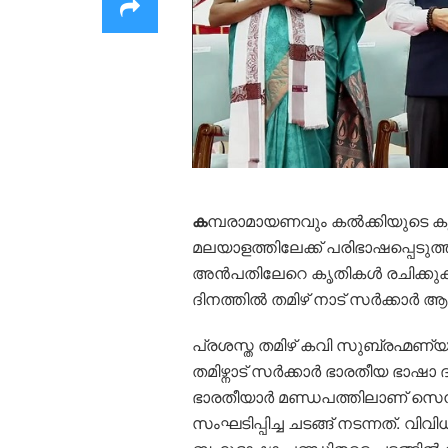
ക
മ്പരാമായണവും കൽക്കിയുടെ കൃത
മലയാളത്തിലേക്ക് പരിഭാഷപ്പെട
അൻപതിലേറെ കൃതികൾ രചിക്കുക
ദിനത്തിൽ തമിഴ് നാട് സർക്കാർ ആദര
പ്രശസ്ത തമിഴ് കവി സുബ്രഹ്മണ്
തമിഴ്നാട് സർക്കാർ ഭാരതീയ ഭാ
ഭാരതീയാർ മണ്ഡപത്തിലാണ് സെൻട്രൽ 
സംഘടിപ്പിച്ച ചടങ്ങ് നടന്നത്. വ