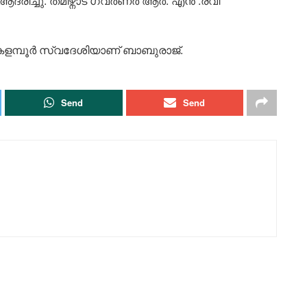
രിച്ചു. തമിഴ്നാട് ഗവർണർ ആർ. എൻ .രവി
ളമ്പൂർ സ്വദേശിയാണ് ബാബുരാജ്.
Send
Send