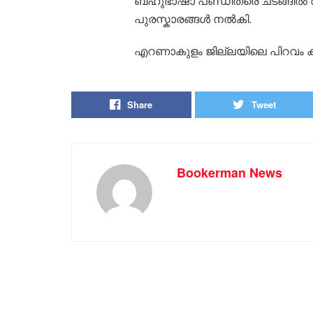
ബഹുഭാഷാ പണ്ഡിതരെ ചടങ്ങിൽ ആദ
പുരസ്കാരങ്ങൾ നൽകി.
എറണാകുളം ജില്ലയിലെ പിറവം ക
Share
Tweet
Bookerman News