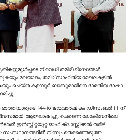
ികളുമുൾപ്പടെ നിരവധി തമിഴ് ഗ്രന്ഥങ്ങൾ
ുത്തുകയും മലയാളം, തമിഴ് സാഹിത്യ മേഖലകളിൽ
യും ചെയ്ത കളമ്പൂർ ബാബുരാജിനെ ഭാരതീയ ഭാഷാ
ിച്ചു.
യ ഭാരതിയാരുടെ 144-)o ജന്മവാർഷികം ഡിസംബർ 11 ന്
ഷാ ദിവസമായി ആഘോഷിച്ചു. ചെന്നൈ ലോക്ഭവനിലെ
ഇൻസ്റ്റിറ്റ്യൂറ്റ് ഓഫ് ക്ലാസ്സിക്കൽ തമിഴ്
ിവിധ സംസ്ഥാനങ്ങളിൽ നിന്നും തെരഞ്ഞെടുത്ത