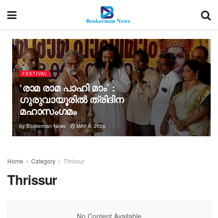
FESTIVAL
‘രാമ രാമ പാഹി മാം’ :
ഗുരുവായൂരിൽ ത്രിദിന
മഹാസംഗമം
by
Bookerman News
MAY 8, 2026
Home
Category
Thrissur
Thrissur
No Content Available