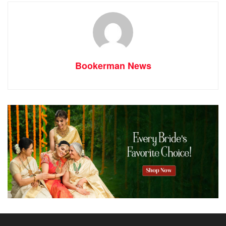
Bookerman News
അർജുൻ അശോകൻ, ബാലു വർഗീസ്, അനശ്വര
രാജൻ എന്നിവരെ കേന്ദ്ര കഥാപാത്രങ്ങളാക്കി മഹേഷ്
മധു സംവിധാനം ചെയ്ത ‘എന്നു സ്വന്തം പുണ്യാളൻ’
തീയേറ്ററുകളിലെത്തുന്നു.
പേര് കേട്ട ഒരു ക്രിസ്തീയ തറവാടിന്റെ ഏക
അനന്തരാവകാശിയായിട്ടു കൂടി, അമ്മയുടെ നേർച്ച
നിറവേറ്റാൻ വേണ്ടി സ്വന്തം പ്രണയം പോലും ത്യജിച്ചു
വൈദികനായ, തോമസ് (ബാലു വർഗീസ് )
ജീവരക്ഷക്കായി അഭയം തേടിയെത്തിയ യുവതിയെ
(അനശ്വര രാജൻ) പള്ളി മന്ദിരത്തിൽ ഒളിക്കുവാൻ
സമ്മതിച്ചതോടു കൂടി കഥ തുടങ്ങുന്നു , കൂടെ