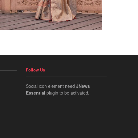
Follow Us
Social icon element need
JNews
Essential
plugin to be activated.