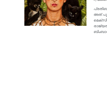
പ്രതിബ
അത് പുഷ
മെക്‌സ
രാജ്യത
ബിംബാത