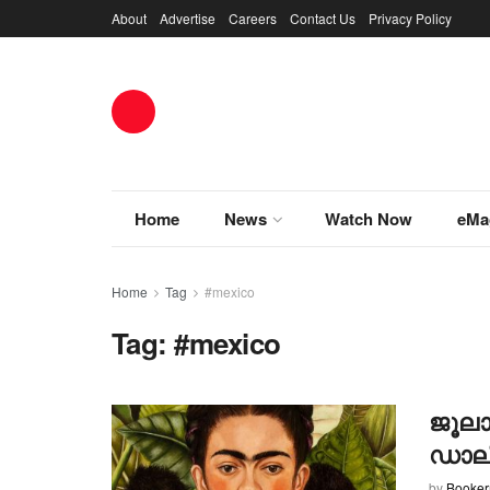
About
Advertise
Careers
Contact Us
Privacy Policy
Home
News
Watch Now
eMa
Home
Tag
#mexico
Tag:
#mexico
ജൂലാ
ഡാലി
by
Booke