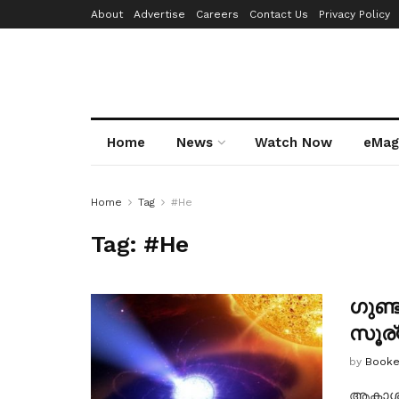
About
Advertise
Careers
Contact Us
Privacy Policy
Home
News
Watch Now
eMag
Home
Tag
#He
Tag:
#He
ഗുണ്ട
സൂര്
by
Booke
ആകാശത്