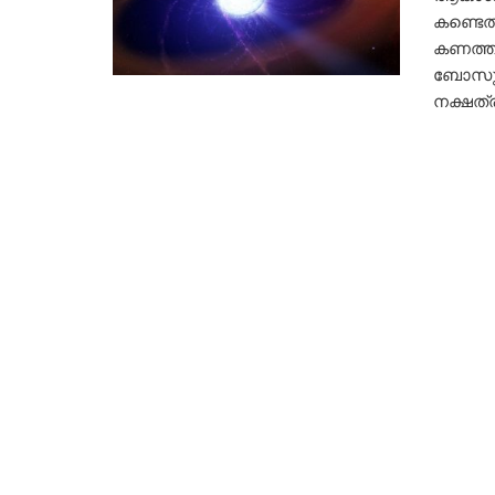
കണ്ടെത
കണത്തി
ബോസുമൊ
നക്ഷത്ര