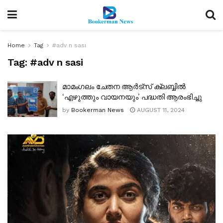
Home
Tag
#adv n sasi
Tag:
#adv n sasi
മാമംഗലം ചേതന ആർട്സ് ക്ലബ്ബിൽ
‘എഴുത്തും വായനയും’ പദ്ധതി ആരംഭിച്ചു
by
Bookerman News
AUGUST 11, 2024