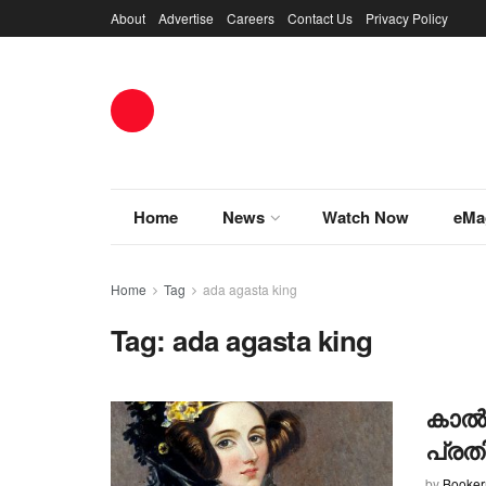
About
Advertise
Careers
Contact Us
Privacy Policy
Home
News
Watch Now
eMa
Home
Tag
ada agasta king
Tag:
ada agasta king
കാല്‍
പ്രത
by
Booke