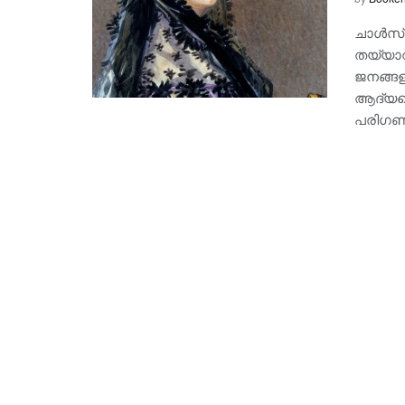
ചാള്‍സ
തയ്യാറ
ജനങ്ങള
ആദ്യത്ത
പരിഗണി