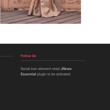
Follow Us
Social icon element need
JNews
Essential
plugin to be activated.