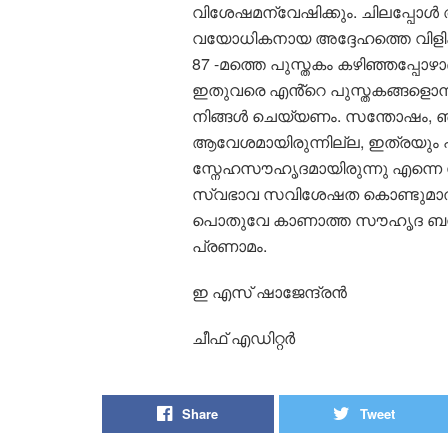
വിശേഷമന്വേഷിക്കും. ചിലപ്പോൾ അദ
വയോധികനായ അദ്ദേഹത്തെ വിളിക്
87 -മത്തെ പുസ്തകം കഴിഞ്ഞപ്പോഴാ
ഇതുവരെ എൻ്റെ പുസ്തകങ്ങളൊന്നും
നിങ്ങൾ ചെയ്യണം. സന്തോഷം, ഞ
ആവേശമായിരുന്നില്ല, ഇത്രയും പ
സ്നേഹസൗഹൃദമായിരുന്നു എന്നെ 
സ്വഭാവ സവിശേഷത കൊണ്ടുമാത്
പൊതുവേ കാണാത്ത സൗഹൃദ ബന്ധുത
പ്രണാമം.
ഇ എസ് ഷാജേന്ദ്രൻ
ചീഫ് എഡിറ്റർ
Share
Tweet