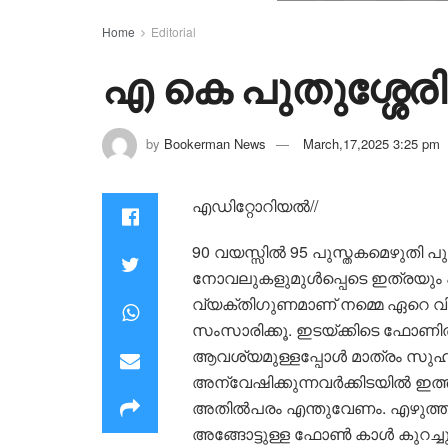
Home
Editorial
എ കെ പുതുശ്ശേരി 9
by
Bookerman News
March,17,2025 3:25 pm
എഡിറ്റോറിയൽ//
90 വയസ്സിൽ 95 പുസ്തകമെഴുതി പു
നോവലുകളുമുൾപ്പെടെ ഇത്രയും പു
വ്യക്തിഗുണമാണ് നമ്മെ ഏറെ വി
സംസാരിക്കൂ. ഇടയ്ക്കിടെ ഫോണിൽ വ
ആവശ്യമുള്ളപ്പോൾ മാത്രം സുഹൃത്
അന്വേഷിക്കുന്നവർക്കിടയിൽ ഇത്
അതിൽപരം എന്തുവേണം. എഴുത്തു
അങ്ങോട്ടുള്ള ഫോൺ കാൾ കുറച്ചുനാ