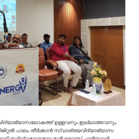
 വിദ്യാഭ്യാസലോകത്ത് ഉള്ളവനും ഇല്ലാത്തവനും
ഡിജിറ്റല്‍ പാലം തീർക്കാൻ സ്വാശ്രയവിദ്യാഭ്യാസ
കാലടി സര്‍വ്വകലാശാല മുന്‍ വൈസ് ചാന്‍സലര്‍,