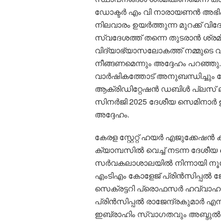
ഡോക്ടർ എം വി നാരായണൻ അഭിപ്രാ
നിലവാരം ഉയർത്തുന്ന മുറക്ക് വിദേ
സ്വദേശത്ത് തന്നെ തുടരാൻ ശ്രമ
വിദ്യാഭ്യാസലോകത്ത് നമ്മുടെ
നീങ്ങണമെന്നും അദ്ദേഹം പറഞ്ഞു.
വാർഷികത്തോട് അനുബന്ധിച്ചും ക
ആക്രിഡിറ്റേഷൻ ഡബിൾ പ്ലസ് ലഭ
സിനർജി 2025 ദേശീയ സെമിനാർ 
അദ്ദേഹം.
കേരള സ്റ്റേറ്റ് ഹയർ എജുക്ക
ക്യാമ്പസിൽ വെച്ച് നടന്ന ദേശീ
സർവകലാശാലയിൽ നിന്നായി നൂറോളം
എംടിഎം കോളേജ് പ്രിൻസിപ്പൽ ജോ
സെക്രട്ടറി പ്രൊഫസർ ഹവ്വാഹ
പ്രിൻസിപ്പൽ രാജേന്ദ്രകുമാർ എ
ഇബ്രാഹിം സ്വാഗതവും അബ്ദുൽ വ