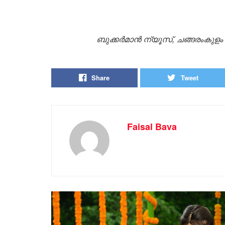
ബുക്കർമാൻ ന്യൂസ്, ചങ്ങരംകുളം
Share
Tweet
Faisal Bava