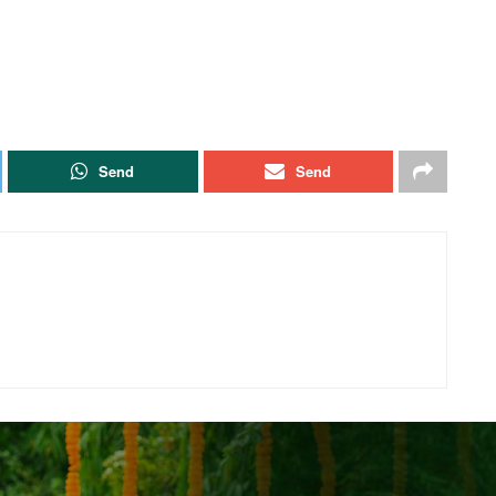
Send
Send