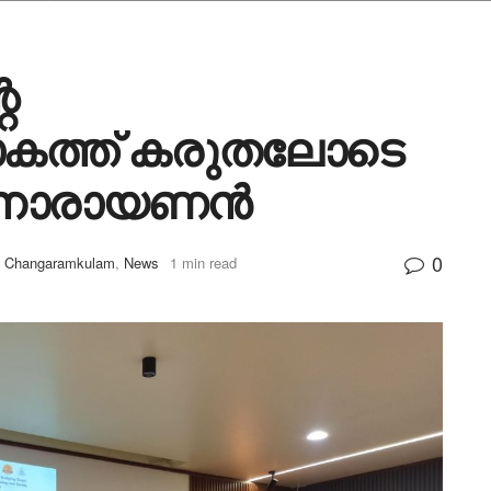
െ
കത്ത് കരുതലോടെ
ി നാരായണൻ
0
Changaramkulam
,
News
1 min read