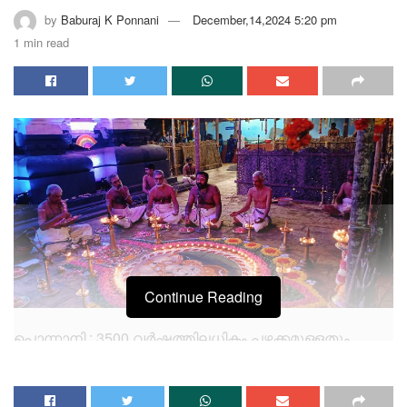
by
Baburaj K Ponnani
December,14,2024 5:20 pm
1 min read
Continue Reading
പൊന്നാനി : 3500 വർഷത്തിലധികം പഴക്കമുള്ളതും
ദക്ഷിണേന്ത്യയിലെ ഏക ദക്ഷിണാമൂർത്തി
ക്ഷേത്രവുമായ ശുകപുരം ശ്രീ ദക്ഷിണാമൂർത്തി