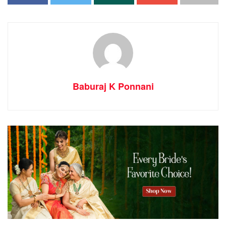
ക്ഷേത്രത്തിൽ 8 ദിവസം നീണ്ടു നിന്ന ഋഗ്വേദ
ലക്ഷാർച്ചനക്ക്‌ ഡിസംബർ 15 നു സമാപനമാകും.
ക്ഷേത്ര തന്ത്രി ബ്രഹ്മശ്രീ കാലടി പടിഞ്ഞാറേടത്ത്
ശങ്കരൻ ഉണ്ണി നമ്പൂതിരിപ്പാടിന്റെയും വേദജ്ഞരായ
ബ്രഹ്മശ്രീ ചെറുമുക്ക് വൈദികൻ വല്ലഭൻ
അക്കിത്തിരിപ്പാട്, ബ്രഹ്മശ്രീ നാറാസ്സ് രവീന്ദ്രൻ
നമ്പൂതിരിപ്പാട് എന്നിവരുടെയും കാർമ്മികത്വത്തിൽ
Baburaj K Ponnani
ഡിസംബർ 8 നാണ് യജ്ഞം ആരംഭിച്ചത്. ശനിയാഴ്ച
11.30 – ന് പ്രസാദ ഊട്ടോടു കൂടി സമാപിക്കും.
8 ദിവസം നീണ്ടു നിന്ന ഋഗ്വേദലക്ഷാർച്ചന ചടങ്ങുകളുടെ
ഉദ്ഘാടനം ശ്രീ.പി.എസ്. പ്രശാന്ത് (തിരുവിതാoകൂർ
ദേവസ്വം പ്രസിഡന്റ്) നിർവഹിച്ചു. ശ്രീ.എം.ആർ മുരളി
(മലബാർ ദേവസ്വം പ്രസിഡന്റ് ) അദ്ധ്യക്ഷത വഹിച്ചു.
8 ദിവസത്തെ ഭഗവത്‌സേവ പ്രമുഖ ക്ഷേത്രങ്ങളിലെ
തന്ത്രിമാരുടെ കാർമികത്വത്തിലാണ് നടന്നത്.
ശുകപുരം ദക്ഷിണാമൂർത്തി വേദിക് & താന്ത്രിക് ട്രസ്റ്റ്,