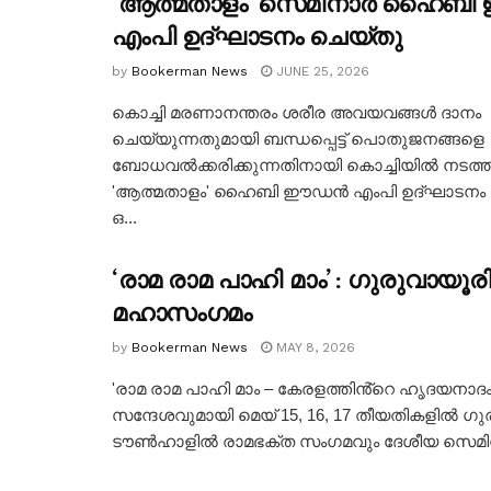
‘ആത്മതാളം’ സെമിനാർ ഹൈബ
എംപി ഉദ്ഘാടനം ചെയ്തു
by
Bookerman News
JUNE 25, 2026
കൊച്ചി മരണാനന്തരം ശരീര അവയവങ്ങൾ ദാനം
ചെയ്യുന്നതുമായി ബന്ധപ്പെട്ട് പൊതുജനങ്ങളെ
ബോധവൽക്കരിക്കുന്നതിനായി കൊച്ചിയിൽ നടത്
'ആത്മതാളം' ഹൈബി ഈഡൻ എംപി ഉദ്ഘാടനം 
ഒ...
‘രാമ രാമ പാഹി മാം’ : ഗുരുവായൂര
മഹാസംഗമം
by
Bookerman News
MAY 8, 2026
'രാമ രാമ പാഹി മാം – കേരളത്തിൻ്റെ ഹൃദയനാദം
സന്ദേശവുമായി മെയ് 15, 16, 17 തീയതികളിൽ ഗ
ടൗൺഹാളിൽ രാമഭക്ത സംഗമവും ദേശീയ സെമിനാ