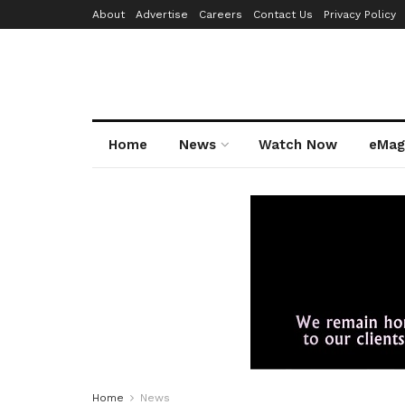
About
Advertise
Careers
Contact Us
Privacy Policy
Home
News
Watch Now
eMag
Home
News