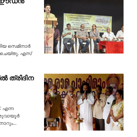
ി ഈഡൻ
തിയ സെമിനാർ
ചെയ്തു. എസ്
ിൽ ത്രിദിന
' എന്ന
ുരുവായൂർ
റും...