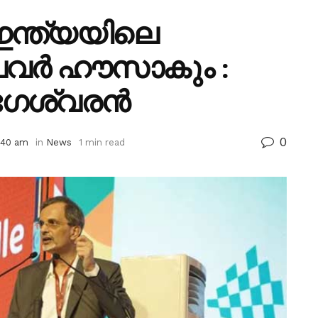
ഇന്ത്യയിലെ
ടെ പവർ ഹൗസാകും :
ഗേശ്വരൻ
0
:40 am
in
News
1 min read