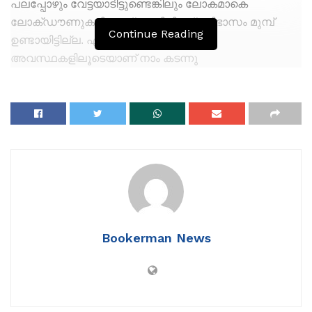
പലപ്പോഴും വേട്ടയാടിട്ടുണ്ടെങ്കിലും ലോകമാകെ
ലോക്ഡൗണുകളിലേക്ക് തള്ളിവിട്ട പ്രതിഭാസം മുമ്പ്
Continue Reading
ഉണ്ടായിട്ടില്ല. ഏറ്റവും സങ്കീര്‍ണമായ
അവസ്ഥകളിലൂടെയാണ് നാം കടന്നു
പോയിക്കൊണ്ടിരിക്കുന്നത്. കൊവിഡ് 19 എന്ന വൈറസ്
മനുഷ്യ സമൂഹത്തെ പരിചിതമല്ലാത്ത
ജീവിതാവസ്ഥകളിലേക്കാണ് തള്ളിവിട്ടത്. ഒരു
രോഗത്തിന്റെ പേരില്‍ പുതിയ ജീവിത രീതികളും ക്രമവും
രൂപപ്പെടുകയും ആ അവസ്ഥയോട് മനുഷ്യവര്‍ഗം
ഇഴുകിച്ചേരുകയും ചെയ്ത കാഴ്ചകളാണ് 2020
സാക്ഷ്യം വഹിച്ചത്. പൊതുജീവിതം വെല്ലുവിളിയായ
ഒരാണ്ടിലൂടെ കടന്നുപോകുമ്പോള്‍ അതിജീവനത്തിന്റ
നവതരംഗങ്ങള്‍ സൃഷ്ടിച്ച് ജീവിതം പുതിയ വഴികള്‍ തേടി
Bookerman News
ഒഴുകുകയാണ്.