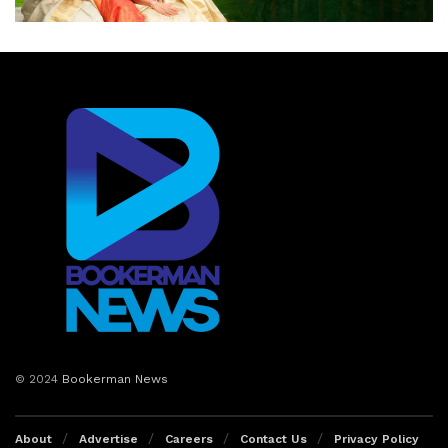
ശിക്ഷിക്കാനാണ് ചൈനീസ് ഭരണകൂടം ആദ്യം
മുതിര്‍ന്നത്. പിന്നീട് ലോകാരോഗ്യ സംഘടനയുടെ
ഇടപെടലിനെ തുടര്‍ന്നായിരുന്നു ഡിസംബര്‍ എട്ടിന്
രാജ്യത്ത് കൊറോണയുണ്ടെന്ന് ചൈന സമ്മതിച്ചത്.
© 2024
Bookerman News
ലോകാരോഗ്യ സംഘടന കൊറോണ വൈറസ്
About
Advertise
Careers
Contact Us
Privacy Policy