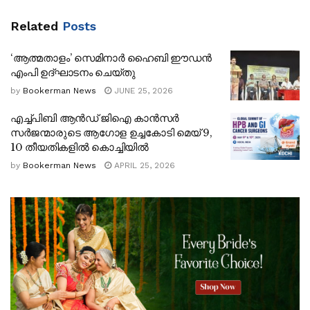
Related
Posts
‘ആത്മതാളം’ സെമിനാർ ഹൈബി ഈഡൻ
എംപി ഉദ്ഘാടനം ചെയ്തു
by
Bookerman News
JUNE 25, 2026
എച്ച്പിബി ആന്‍ഡ് ജിഐ കാൻസർ
സര്‍ജന്മാരുടെ ആഗോള ഉച്ചകോടി മെയ് 9,
2019 നവംബര്‍ 17 നാണ് ചൈനയിലെ വുഹാനിലാണ്
10 തീയതികളില്‍ കൊച്ചിയിൽ
കൊറോണ വൈറസിന്റെ സാന്നിധ്യം ആദ്യമായി
by
Bookerman News
APRIL 25, 2026
സ്ഥിരീകരിച്ചത്. എന്നാല്‍ ചൈനീസ് ഭരണകൂടം ഇത്
മറച്ചുവയ്ക്കുകയായിരുന്നുവെന്ന് ചൈന മോണിംഗ്
പോസ്റ്റ് വാര്‍ത്ത പുറത്തുവിട്ടു. സാര്‍സ് വൈറസിന്
സമാനമായ ഒന്ന് ഭീകരമായി പടരുന്നതായി
ആരോഗ്യവിദഗ്ധര്‍ മുന്നറിയിപ്പ് നല്‍കിയിട്ടും ചൈനീസ്
സര്‍ക്കാര്‍ അത് ഒളിപ്പിച്ചുവയ്ക്കുകയായിരുന്നു. വിവരം
പുറംലോകത്തെ അറിയിച്ച ആരോഗ്യ
പ്രവര്‍ത്തകരെയും മാധ്യമപ്രവര്‍ത്തകരെയും