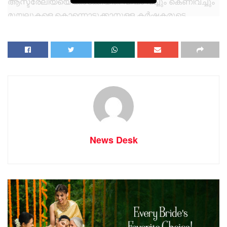
ആസ്ട്രേലിയയെ കീഴടക്കിയത്. വിഷം വച്ചും കെണിവച്ചും
മുയലുകളെ കൊന്നൊടുക്കാനുള്ള കര്‍ഷകരുടെ
ശ്രമങ്ങള്‍ ഫലം കണ്ടില്ല. രാജ്യമെങ്ങും
ദശലക്ഷക്കണക്കിനു ഡോളര്‍ വരുമാനനഷ്ടം
ഉണ്ടാക്കിക്കൊണ്ടിരുന്ന ഇവയുടെ ശല്യം തടയാനുള്ള
മാര്‍ഗങ്ങള്‍ കണ്ടെത്താന്‍ ഒരു കമ്മിഷനെ സര്‍ക്കാര്‍
നിയമിച്ചു. പടിഞ്ഞാറന്‍ ആസ്ട്രേലിയയിലെ
ഫലഭൂയിഷ്ഠമായ കാര്‍ഷിക മേഖലയെ മുയലിന്റെ
ആധിക്യമുള്ള കിഴക്കന്‍ പ്രദേശങ്ങളില്‍ നിന്ന്
രക്ഷിക്കാന്‍ വേണ്ടി രാജ്യത്തിനു കുറുകെ 3250
കിലോമീറ്ററിലധികം നീളമുള്ള വേലി കെട്ടുക
News Desk
എന്നതായിരുന്നു കമ്മിഷന്‍ കണ്ടെത്തിയ ഉപാധി.
ലോകത്തെ ഏറ്റവും നീളം കൂടിയവേലി സംരക്ഷിക്കാന്‍
സംരക്ഷകരെയും നിയമിച്ചു. ഇരുപതാം നൂറ്റാണ്ടിന്റെ
ആരംഭത്തില്‍ ഓസ്ട്രേലിയന്‍ സര്‍ക്കാര്‍ കൈക്കൊണ്ട
ഈ പ്രത്യേക തീരുമാനവും അതേത്തുടര്‍ന്ന് ഒരു
വിഭാഗം മനുഷ്യര്‍ നേരിട്ട ഭീകരമായ വേട്ടയാടലിന്റെയും
ചരിത്രമാണ് ഡോറിസ് പില്‍ക്കിന്‍ണിന്റെ ഫോളോ ദി