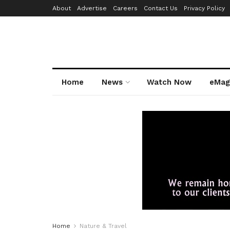
About
Advertise
Careers
Contact Us
Privacy Policy
Home
News
Watch Now
eMag
Home
Nature & Travel