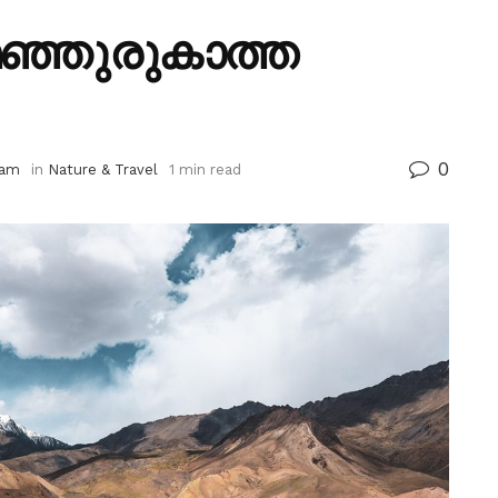
 മഞ്ഞുരുകാത്ത
0
 am
in
Nature & Travel
1 min read