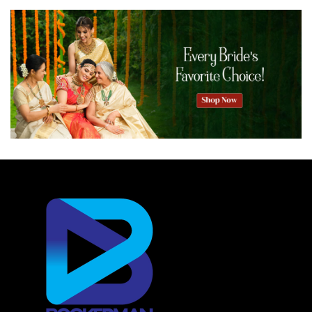
സ്റ്റേറ്റ് സ്മാൾ ഇൻഡസ്ട്രീസ് അസോസിയേഷൻ ( കെ
എസ് എസ് ഐ എ ) കൊച്ചിയിൽ സംഘടിപ്പിച്ച
വ്യവസായി സംഗമം ഉദ്‌ഘാടനം ചെയ്യുകയായിരുന്നു
മുഖ്യമന്ത്രി. കെ എസ് എസ് ഐ എ സംസ്ഥാന
പ്രസിഡന്റ് എം ഖാലിദ് അധ്യക്ഷനായി. വ്യവസായ
മന്ത്രി പി രാജീവ്, തദ്ദേശ മന്ത്രി എം ബി രാജേഷ്, എം
എസ് എം ഇ ഡെവലപ്‌മെന്റ് ഓഫീസ് ജോയിന്റ് ഡയറക്ടർ
ജി എസ് പ്രകാശ്, എസ് എൽ ബി സി കൺവീനർ എസ്
പ്രേംകുമാർ, കെ പി രാമചന്ദ്രൻ നായർ, വി കെ സി മമ്മദ്
കോയ, എ നിസാറുദ്ദീൻ തുടങ്ങിയവരും പങ്കെടുത്തു.