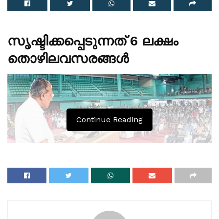
സൃഷ്ടിക്കപ്പെടുന്നത് 6 ലക്ഷം
തൊഴിലവസരങ്ങൾ
Continue Reading
ചെറുകിട -ഇടത്തരം സംരഭങ്ങളായിരിക്കും (എം എസ് എം
ഇ) കേരളത്തിന്റെ വ്യവസായ വികസനത്തിൽ പ്രധാന