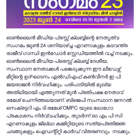
ഓൺലൈൻ മീഡിയ പ്രസ്സ് ക്ലബ്ബിന്റെ നേതൃത്വ
സംഗമം ജൂൺ 24 ശനിയാഴ്ച്ച എറണാകുളം കടവന്ത്ര
രാജീവ് ഗാന്ധി ഇൻഡോർ സ്റ്റേഡിയത്തിൽ വച്ച് നടക്കും.
ഓൺലൈൻ മീഡിയ പ്രെസ്സ് ക്ലബ്ബ്‌ ദേശീയ,
സംസ്ഥാന നേതാക്കൾ പങ്കെടുക്കുന്ന ഈ ലീഡേഴ്സ്
മീറ്റിന്റെ ഉദ്ഘാടനം എൽഡിഎഫ് കൺവീനർ ഇ പി
ജയരാജൻ നിർവഹിക്കും. പരിപാടിയിൽ മുഖ്യ
അതിഥിയായി എത്തുന്നത് മുൻ പ്രതിപക്ഷ നേതാവ്
രമേശ് ചെന്നിത്തലയാണ്. ബിജെപി സംസ്ഥാന ജനറൽ
സെക്രട്ടറി എം ടി രമേശ് OMPC യുടെ ലോഗോ
പ്രകാശനം നിർവ്വഹിക്കും. തുടർന്ന് ഓ എം പി സി
എറണാകുളം ജില്ലാ കമ്മിറ്റിയുടെ സത്യപ്രതിജ്ഞ
ചടങ്ങുകളും ഐഡന്റിറ്റി കാർഡ് വിതരണവും നടക്കും