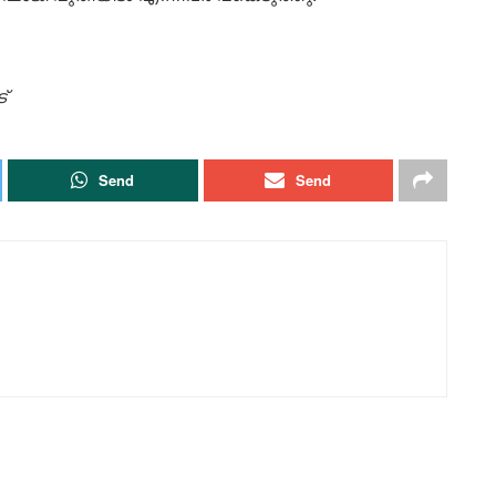
്
Send
Send