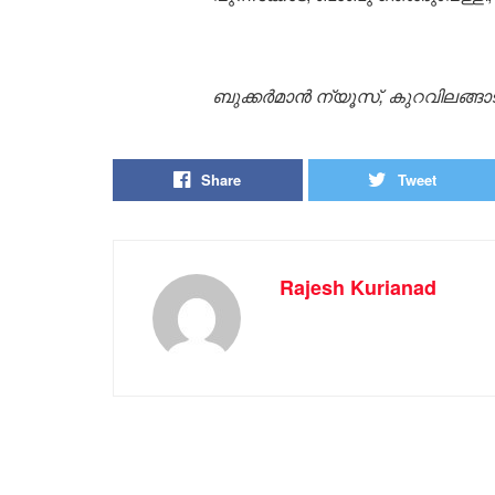
ബുക്കർമാൻ ന്യൂസ്, കുറവിലങ്ങാട
Share
Tweet
Rajesh Kurianad