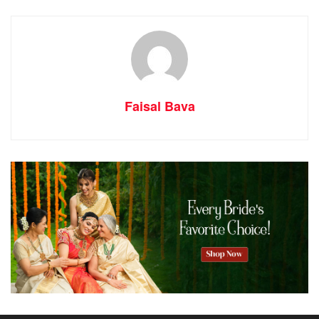
സരിഗ) അനുസ്മരണവും നടത്തി.
വായനശാല വൈസ് പ്രസിഡന്റ്‌ രചിച്ച “ഓർമ്മകൾ
മേയും വഴികൾ” എന്ന പുസ്തകതന്നെക്കുറിച്ചുള്ള ചർച്ച
നടന്നു. കഴിഞ്ഞ ശിശുദിനത്തിൽ സ്കൂൾകുട്ടികൾക്കായി
നടത്തിയ പ്രസംഗ മത്സരത്തിലെ വിജയികൾക്ക്
Faisal Bava
സമ്മാനദാനവും നടത്തി.
തുടർന്ന് മൈത്രി വായനശാല വൈസ് പ്രസിഡന്റ്‌ എ ടി
അലി രചിച്ച ‘ഓർമ്മകൾ മേയും വഴികൾ’ എന്ന
പുസ്തകത്തിന്റെ കോപ്പി അലി വായനശാലക്ക് നൽകുന്നത്
വായനശാല രക്ഷാധികാരി കാട്ടിൽ മുഹമ്മദ്‌ കുട്ടിക്ക ഏറ്റു
വാങ്ങി…
സമ്മാനർഹരായ കുട്ടികൾ : എൽ പി വിഭാഗം: മൊഹമ്മദ്
സയാൻ, ഇതൾ ഐഷ, ശേഷ.
യു പി വിഭാഗം : നിരഞ്ജൻ, സിയ ഷിൻസി, സന മറിയം &
രന മഹല.