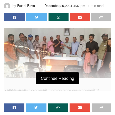
by
Faisal Bava
December,25,2024 4:37 pm
1 min read
Continue Reading
ചങ്ങരംകുളം
: മൈത്രി വായനശാല അകാലത്തിൽ
മരണമടഞ്ഞ മറഞ്ചേരിയുടെ സ്വന്തം കലാകാരനും,
പൊതു സാമൂഹ്യ കാരുണ്യ സാന്ത്വന
പ്രവർത്തകനുമായിരുന്ന കരീം അച്ഛാട്ടേലിന്റെ(കരീം