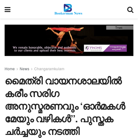
Home
News
Changaramkulam
മൈത്രി വായനശാലയിൽ
കരീം സരിഗ
അനുസ്മരണവും ‘ഓർമകൾ
മേയും വഴികൾ”. പുസ്തക
ചർച്ചയും നടത്തി