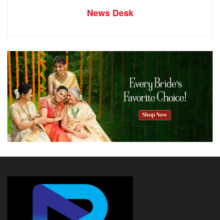
ഒസാക്കയുടെ സമ്പാദ്യം. രണ്ട് വീതം യു.എസ് ഓപ്പണ്‍,
News Desk
ആസ്‌ട്രേലിയന്‍ ഓപ്പണ്‍ കിരീടങ്ങള്‍
സ്വന്തമാക്കിയിട്ടുണ്ട്. 2018 ല്‍ യു.എസ് ഓപ്പണ്‍ വനിതാ
വിഭാഗത്തില്‍ സീഡില്ലാതെയെത്തി സാക്ഷാല്‍ സെറീന
വില്ല്യംസിനെ അട്ടിമറിച്ച് കന്നി ഗ്രാന്റ് സ്ലാം
നേടിയതോടെയാണ് ഒസാക്ക ശ്രദ്ധയാകര്‍ഷിച്ചത്.
തുടര്‍ന്നങ്ങോട്ട് ടെന്നീസ് ലോകത്ത് ഒസാക്കയുടെ
തേരോട്ടമായിരുന്നു. മുമ്പൊരിക്കലും ആരുമാവാത്ത വിധം
എനിക്ക് മികച്ചതാകണം. ആഗ്രഹങ്ങളെക്കുറിച്ച് നവോമി
ഒസാക്കയുടെ വാക്കുകളാണിത്. അതേ എനിക്ക്
മികച്ചവളാകണം, പോകാവു ദൂരത്തോളം സഞ്ചരിക്കണം.
ഒസാക്കയ്ക്ക് ഇതൊരു ജയം മാത്രമല്ല, മറിച്ച്
സ്വപ്നസാക്ഷാത്കാരം കൂടിയായിരുന്നു ആ യു.എസ്
ഓപ്പണ്‍ കിരീട നേട്ടം. സെറീന വില്ല്യംസ് ആദ്യ
ഗ്രാന്‍ഡ് സ്ലാം കിരീടം നേടുമ്പോള്‍ ഒസാക്കയ്ക്ക് രണ്ട്
വയസ് പ്രായം.