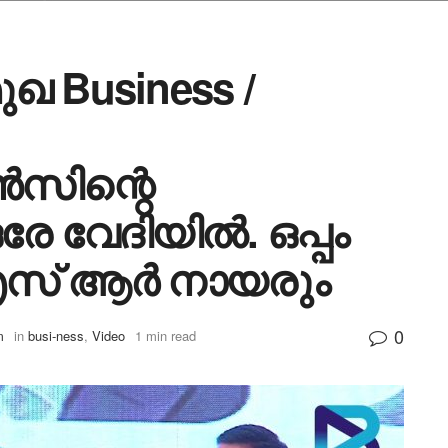
ഖ Business /
ിന്റെ
രേ വേദിയിൽ. ഒപ്പം
എസ് ആർ നായരും
0
m
in
busi-ness
,
Video
1 min read