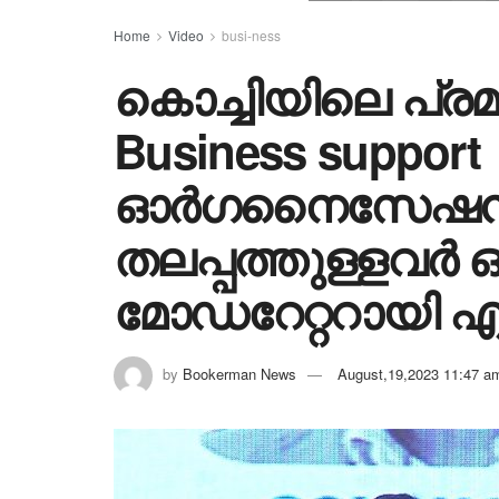
Home
Video
busi-ness
കൊച്ചിയിലെ പ്രമു
Business support
ഓർഗനൈസേഷൻസ
തലപ്പത്തുള്ളവർ ഒ
മോഡറേറ്ററായി 
by
Bookerman News
August,19,2023 11:47 a