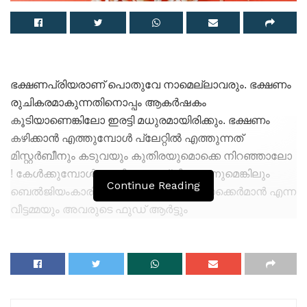
ഭക്ഷണപ്രിയരാണ് പൊതുവേ നാമെല്ലാവരും. ഭക്ഷണം
രുചികരമാകുന്നതിനൊപ്പം ആകര്‍ഷകം
കൂടിയാണെങ്കിലോ ഇരട്ടി മധുരമായിരിക്കും. ഭക്ഷണം
കഴിക്കാന്‍ എത്തുമ്പോള്‍ പ്ലേറ്റില്‍ എത്തുന്നത്
മിസ്റ്റര്‍ബീനും കടുവയും കുതിരയുമൊക്കെ നിറഞ്ഞാലോ
! കേള്‍ക്കുമ്പോള്‍ അതിശയോക്തി തോന്നുമെങ്കിലും
Continue Reading
ബെല്‍ജിയംകാരിയായ ജോലാന്‍ഡ സ്റ്റോക്കെര്‍മാന്‍ എന്ന
വീട്ടമ്മയും അവരുടെ ഫുഡ് ആര്‍ട്ടും
സമൂഹമാധ്യമങ്ങളില്‍ വൈറലാണ്. മക്കളെ
സന്തോഷിപ്പിക്കാനും ഭക്ഷണം കഴിപ്പിക്കാനും അമ്മമ്മാര്‍
പലതരത്തില്‍ വിഭവങ്ങള്‍ ഒരുക്കുമെങ്കിലും
ജോലാന്‍ഡയുടെ കരവിരുതിനെ അത്ഭുതത്തോടെ
മാത്രമേ കാണാന്‍ സാധിക്കൂ. രണ്ട് മക്കളും