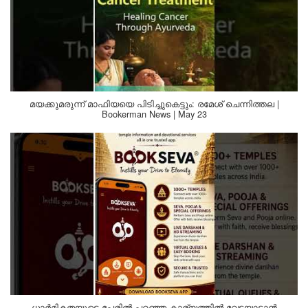
മയക്കുമരുന്ന് മാഫിയയെ പിടിച്ചുകെട്ടും: രമേശ് ചെന്നിത്തല |
Bookerman News | May 23
ധാർമികതയുടെ പേരിൽ പറഞ്ഞ കാര്യത്തിൽ വേട്ടയാടാൻ