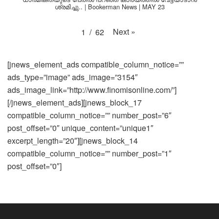
ശ്രമിച്ചു.. | Bookerman News | MAY 23
Next
»
1
/
62
[jnews_element_ads compatible_column_notice=””
ads_type=”image” ads_image=”3154″
ads_image_link=”http://www.finomisonline.com/”]
[/jnews_element_ads][jnews_block_17
compatible_column_notice=”” number_post=”6″
post_offset=”0″ unique_content=”unique1″
excerpt_length=”20″][jnews_block_14
compatible_column_notice=”” number_post=”1″
post_offset=”0″]