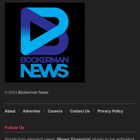
© 2024
Bookerman News
About
Advertise
Careers
Contact Us
Privacy Policy
Follow Us
Social icon element need
JNews Essential
plugin to be activated.