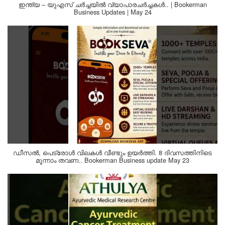
ഇന്ത്യ – യുഎസ് ചർച്ചയിൽ വ്യാപാരചർച്ചകൾ.. | Bookerman
Business Updates | May 24
ഡീസൽ, പെട്രോൾ വിലകൾ വീണ്ടും ഉയർത്തി. 8 ദിവസത്തിനിടെ
മൂന്നാം തവണ.. Bookerman Business update May 23