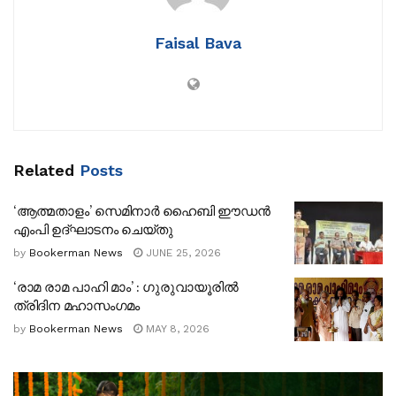
Faisal Bava
ചങ്ങരംകുളം
: സലു അബ്ദുൽ കരീം എഴുതിയ
‘മരണപ്രാക്ക്’ നോവൽ പ്രകാശനം ചെയ്തു.
Related
Posts
സെൻട്രൽ ലൈബ്രറി ഹാളിൽ സംഘടിപ്പിച്ച ചടങ്ങിൽ
നോവലിസ്റ്റ് അനിൽ ദേവസ്സി പ്രകാശനം നിർവ്വഹിച്ചു.
‘ആത്മതാളം’ സെമിനാർ ഹൈബി ഈഡൻ
ഡോ:എലൈൻ പുസ്തകം ഏറ്റുവാങ്ങി.
എംപി ഉദ്ഘാടനം ചെയ്തു
ക്രൈസ്റ്റ് കോളേജ് അസിസ്റ്റന്റ് പ്രൊഫസർ ഷഹന
by
Bookerman News
JUNE 25, 2026
കെ.എം പുസ്തക പരിചയം നടത്തി.
‘രാമ രാമ പാഹി മാം’ : ഗുരുവായൂരിൽ
പ്രസാധകരായ മാൻകൈൻഡ് ലിറ്ററേച്ചർ ഒരുക്കിയ
ത്രിദിന മഹാസംഗമം
വേദിയിൽ സായൂജ് മാൻകൈൻഡ് സ്വാഗതം പറഞ്ഞ്
by
Bookerman News
MAY 8, 2026
കൊണ്ട് സദസ്സ് ആരംഭിച്ചു. തുടർന്ന് അനിൽ ദേവസ്സി,
ഡോക്ടർ എലൈൻ, സായൂജ് മാൻകൈൻഡ് എന്നിവർ
സംസാരിച്ചു.