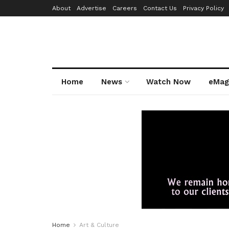
About
Advertise
Careers
Contact Us
Privacy Policy
Home
News
Watch Now
eMag
Home
Art & Culture