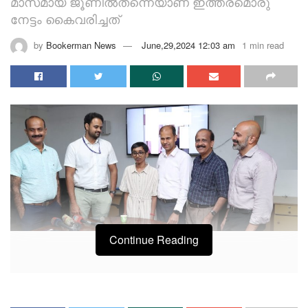
മാസമായ ജൂണിൽതന്നെയാണ് ഇത്തരമൊരു
നേട്ടം കൈവരിച്ചത്
by
Bookerman News
June,29,2024 12:03 am
1 min read
Continue Reading
കൊച്ചി: അരൂക്കുറ്റി സ്വദേശിയായ ഏഴാം ക്ലാസ്