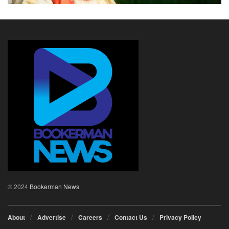
ഡോക്ടർ ആർ കൃഷ്ണകുമാറിന്റെ നേതൃത്വത്തിലാണ്
ശസ്ത്രക്രിയ വിജയകരമായി പൂർത്തീകരിച്ചത്.
അന്താരാഷ്ട്ര സ്കോളിയോസിസ് അവബോധ മാസമായ
ജൂണിൽതന്നെയാണ് ഇത്തരമൊരു നേട്ടം കൈവരിച്ചത്,
ഡോ. ആർ കൃഷ്ണകുമാർ, മാനേജിങ് ഡയറക്ടർ
ഡോ.പി.വി. ലൂയിസ്, ഫിനാൻസ് ഡയറക്ടർ പി.വി.
സേവ്യർ, ഡോ.എബിൻ എം സൈമൺ, ഡോ. അഷറഫ്
ജമാൽ തുടങ്ങിയവർ പത്രസമ്മേളനത്തിൽ പങ്കെടുത്തു.
© 2024
Bookerman News
About
Advertise
Careers
Contact Us
Privacy Policy