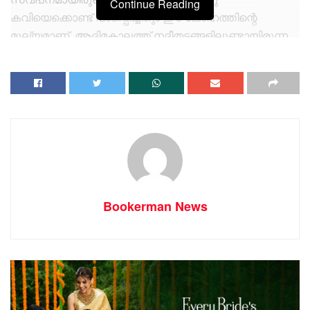
Continue Reading
കവിയെക്കൊണ്ട് പാടിപ്പിച്ചതും ഈ ലോഹത്തിന്റെ
മൂല്യമാണ്. ആദിമകാലത്ത് നദീതടങ്ങളിലുണ്ടായിരുന്ന
ചരലും മണലും അരിച്ചെടുത്ത് മനുഷ്യന്‍ കണ്ടെത്തിയ
അത്ഭുതലോഹം കാലങ്ങളോളം തുരുമ്പെടുക്കാതെയും
നശിക്കാതെയുമിരിന്നു.അവന്റെ ഭാവനയ്ക്കനുസരിച്ച്
ആവശ്യാനുസരണം രൂപമാറ്റം സാധ്യമായതുമായ
സ്വര്‍ണം ആഭരണമായും നാണയമായും സ്വത്തായും
ഉപയോഗിച്ചു തുടങ്ങി.പ്രിയപ്പെട്ടതിനെ എന്തും
വിശേഷിപ്പിക്കുന്നതിന് ” പൊന്നേ” എന്ന പദം പോലും നാം
സ്വര്‍ണത്തില്‍ നിന്നു കടം കൊണ്ടു !!.
കൊറോണ മഹാമാഹി ലോകമെങ്ങും
Bookerman News
താണ്ഡവമാടുമ്പോഴും സ്വര്‍ണത്തിന്റെ വില
റെക്കോഡുകള്‍ ഭേദിച്ച് മുന്നേറിക്കൊണ്ടിരിക്കുകയാണ്.
1925ല്‍ പവന് 13 രൂപയായിരുന്നത് ഇപ്പോള്‍ 40000
രൂപയില്‍ എത്തി നില്‍ക്കുന്നു. ചരിത്രത്തിലെ തന്നെ
ഏറ്റവും വലിയ വിലവര്‍ദ്ധനവാണിത്. 1965ല്‍ പവന്റെ
വില 100 രൂപയ്ക്കു താഴെയായിരുന്നു.