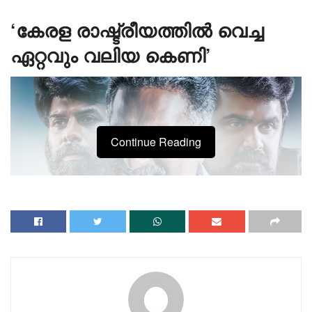
‘കേരള രാഷ്ട്രീയത്തിൽ വെച്ച
ഏറ്റവും വലിയ കെണി’
Continue Reading